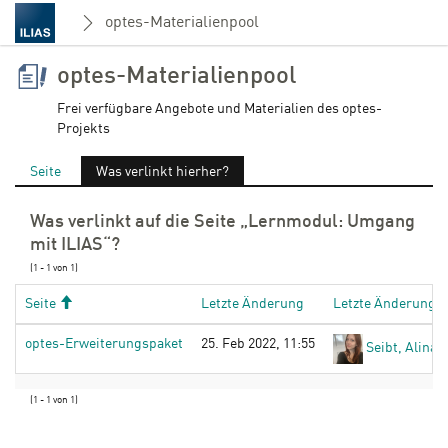
optes-Materialienpool
optes-Materialienpool
Frei verfügbare Angebote und Materialien des optes-
Projekts
Seite
Was verlinkt hierher?
Was verlinkt auf die Seite „Lernmodul: Umgang
mit ILIAS“?
(1 - 1 von 1)
Aufsteigend
Seite
Letzte Änderung
Letzte Änderung v
optes-Erweiterungspaket
25. Feb 2022, 11:55
Seibt, Alina [
(1 - 1 von 1)