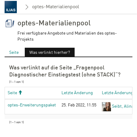
optes-Materialienpool
optes-Materialienpool
Frei verfügbare Angebote und Materialien des optes-
Projekts
Seite
Was verlinkt hierher?
Was verlinkt auf die Seite „Fragenpool
Diagnostischer Einstiegstest (ohne STACK)“?
(1 - 1 von 1)
Aufsteigend
Seite
Letzte Änderung
Letzte Änderung v
optes-Erweiterungspaket
25. Feb 2022, 11:55
Seibt, Alina [
(1 - 1 von 1)