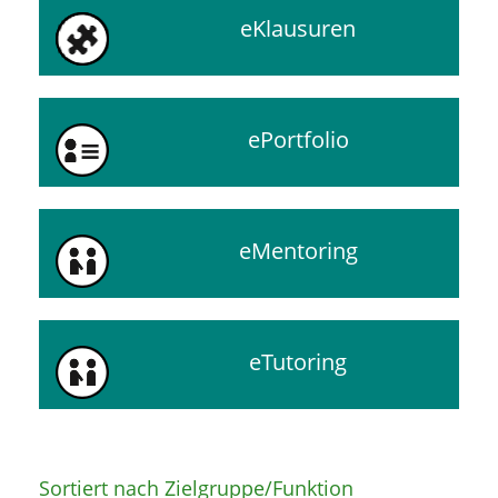
eKlausuren
ePortfolio
eMentoring
eTutoring
Sortiert nach Zielgruppe/Funktion