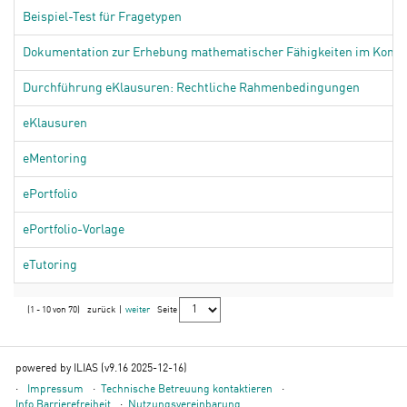
Beispiel-Test für Fragetypen
Dokumentation zur Erhebung mathematischer Fähigkeiten im Kontext 
Durchführung eKlausuren: Rechtliche Rahmenbedingungen
eKlausuren
eMentoring
ePortfolio
ePortfolio-Vorlage
eTutoring
(1 - 10 von 70)
zurück
|
weiter
Seite
powered by ILIAS (v9.16 2025-12-16)
Impressum
Technische Betreuung kontaktieren
Info Barrierefreiheit
Nutzungsvereinbarung