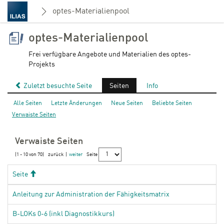
optes-Materialienpool
optes-Materialienpool
Frei verfügbare Angebote und Materialien des optes-
Projekts
Zuletzt besuchte Seite
Seiten
Info
Alle Seiten
Letzte Änderungen
Neue Seiten
Beliebte Seiten
Verwaiste Seiten
Verwaiste Seiten
(1 - 10 von 70)
zurück
|
weiter
Seite
Aufsteigend
Seite
Anleitung zur Administration der Fähigkeitsmatrix
B-LOKs 0-6 (inkl Diagnostikkurs)