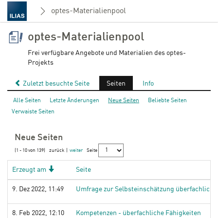
optes-Materialienpool
optes-Materialienpool
Frei verfügbare Angebote und Materialien des optes-
Projekts
Zuletzt besuchte Seite
Seiten
Info
Alle Seiten
Letzte Änderungen
Neue Seiten
Beliebte Seiten
Verwaiste Seiten
Neue Seiten
(1 - 10 von 139)
zurück
|
weiter
Seite
Absteigend
Erzeugt am
Seite
9. Dez 2022, 11:49
Umfrage zur Selbsteinschätzung überfachliche
8. Feb 2022, 12:10
Kompetenzen - überfachliche Fähigkeiten