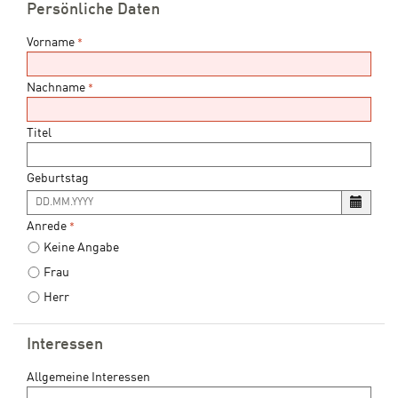
Persönliche Daten
Vorname
*
Nachname
*
Titel
Geburtstag
Es
ist
Anrede
*
folgendes
Keine Angabe
Eingabeformat
gefordert:
Frau
DD.MM.YYYY
Herr
Interessen
Allgemeine Interessen