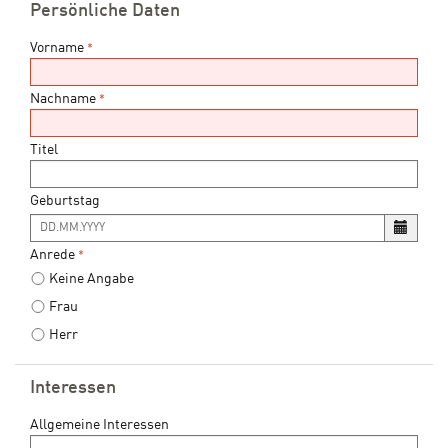
Persönliche Daten
Vorname
*
Nachname
*
Titel
Geburtstag
Es
ist
Anrede
*
folgendes
Keine Angabe
Eingabeformat
gefordert:
Frau
DD.MM.YYYY
Herr
Interessen
Allgemeine Interessen