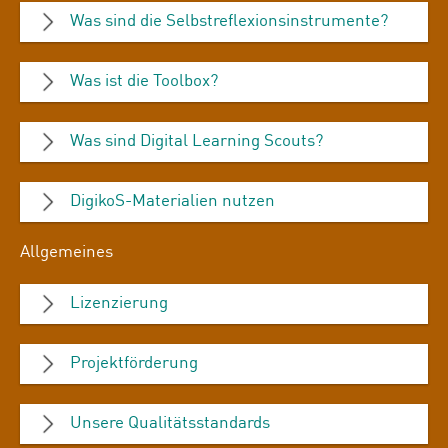
Was sind die Selbstreflexionsinstrumente?
Was ist die Toolbox?
Was sind Digital Learning Scouts?
DigikoS-Materialien nutzen
Allgemeines
Lizenzierung
Projektförderung
Unsere Qualitätsstandards