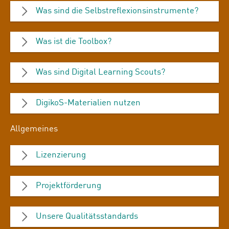
Was sind die Selbstreflexionsinstrumente?
Was ist die Toolbox?
Was sind Digital Learning Scouts?
DigikoS-Materialien nutzen
Allgemeines
Lizenzierung
Projektförderung
Unsere Qualitätsstandards