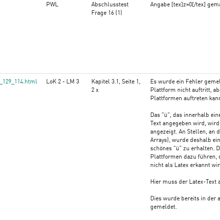
PWL
Abschlusstest
Angabe [tex]z=0[/tex] gem
Frage 16 (1)
e_129_114.html
LoK 2 - LM 3
Kapitel 3.1, Seite 1,
Es wurde ein Fehler gemel
2 x
Plattform nicht auftritt, a
Plattformen auftreten kan
Das "ü", das innerhalb ei
Text angegeben wird, wird
angezeigt. An Stellen, an de
Arrays), wurde deshalb ein
schönes "ü" zu erhalten. 
Plattformen dazu führen, 
nicht als Latex erkannt wir
Hier muss der Latex-Text
Dies wurde bereits in der 
gemeldet.