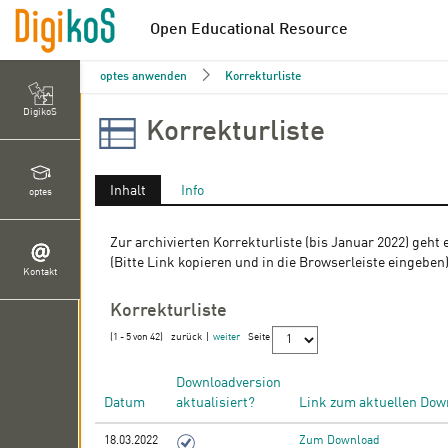
Open Educational Resource
optes anwenden
Korrekturliste
DigikoS
Korrekturliste
Inhalt
Info
optes
Zur archivierten Korrekturliste (bis Januar 2022) geht
(Bitte Link kopieren und in die Browserleiste eingeben
Kontakt
Korrekturliste
(1 - 5 von 42)
zurück
|
weiter
Seite
Downloadversion
Datum
aktualisiert?
Link zum aktuellen Dow
18.03.2022
Zum Download