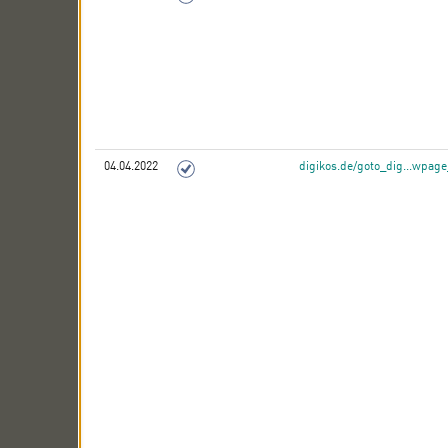
04.04.2022
digikos.de/goto_dig...wpag