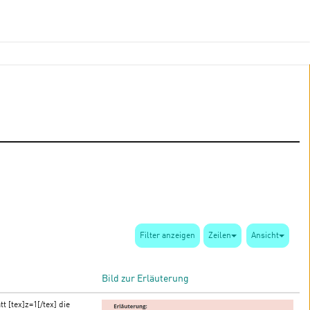
Filter anzeigen
Zeilen
Ansicht
Bild zur Erläuterung
t [tex]z=1[/tex] die