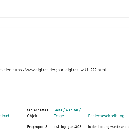
 es hier: https://www.digikos.de/goto_digikos_wiki_292.html
)
fehlerhaftes
Seite / Kapitel /
nload
Objekt
Frage
Fehlerbeschreibung
Fragenpool 3
pwl_log_gle_4006,
In der Lösung wurde anstat