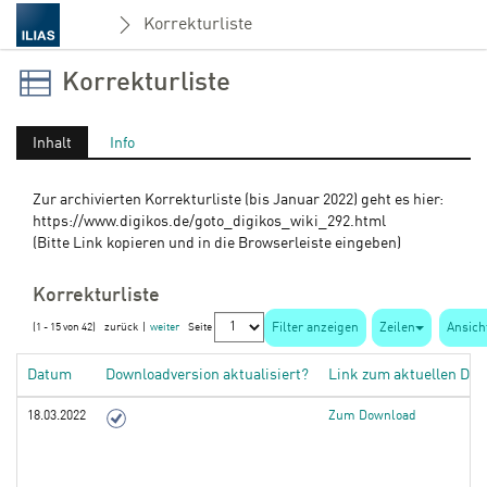
Korrekturliste
Korrekturliste
Inhalt
Info
Zur archivierten Korrekturliste (bis Januar 2022) geht es hier:
https://www.digikos.de/goto_digikos_wiki_292.html
(Bitte Link kopieren und in die Browserleiste eingeben)
Korrekturliste
Filter anzeigen
Zeilen
Ansich
(1 - 15 von 42)
zurück
|
weiter
Seite
Datum
Downloadversion aktualisiert?
Link zum aktuellen Do
18.03.2022
Zum Download