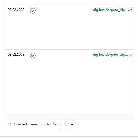
07.02.2023
digikos.de/goto_dig...wpa
08.02.2023
digikos.de/goto_dig..._wp
(1 - 15 von 42)
zurück
|
weiter
Seite