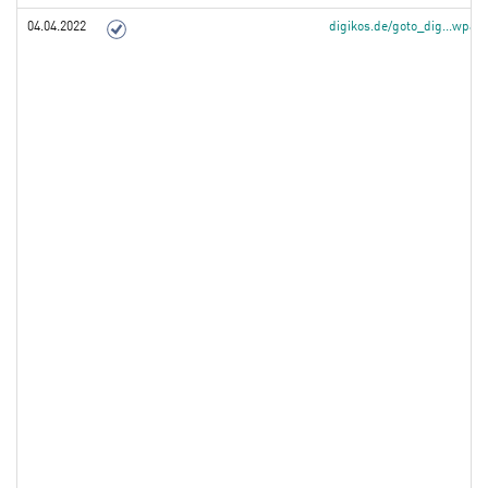
04.04.2022
digikos.de/goto_dig...wpa