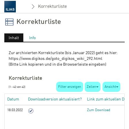
Korrekturliste
Korrekturliste
Inhalt
Info
Zur archivierten Korrekturliste (bis Januar 2022) geht es hier:
https://www.digikos.de/goto_digikos_wiki_292.html
(Bitte Link kopieren und in die Browserleiste eingeben)
Korrekturliste
Filter anzeigen
Zeilen
Ansicht
(1 - 42 von 42)
Datum
Downloadversion aktualisiert?
Link zum aktuellen Do
18.03.2022
Zum Download