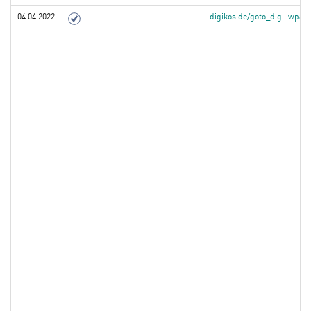
04.04.2022
digikos.de/goto_dig...wpa