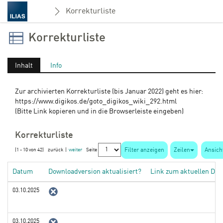
Korrekturliste
Korrekturliste
Inhalt
Info
Zur archivierten Korrekturliste (bis Januar 2022) geht es hier:
https://www.digikos.de/goto_digikos_wiki_292.html
(Bitte Link kopieren und in die Browserleiste eingeben)
Korrekturliste
Filter anzeigen
Zeilen
Ansich
(1 - 10 von 42)
zurück
|
weiter
Seite
Datum
Downloadversion aktualisiert?
Link zum aktuellen Do
03.10.2025
03.10.2025