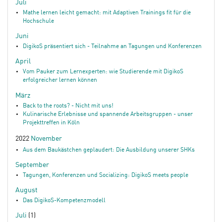
Juli
Mathe lernen leicht gemacht: mit Adaptiven Trainings fit für die
Hochschule
Juni
DigikoS präsentiert sich - Teilnahme an Tagungen und Konferenzen
April
Vom Pauker zum Lernexperten: wie Studierende mit DigikoS
erfolgreicher lernen können
März
Back to the roots? - Nicht mit uns!
Kulinarische Erlebnisse und spannende Arbeitsgruppen - unser
Projekttreffen in Köln
2022
November
Aus dem Baukästchen geplaudert: Die Ausbildung unserer SHKs
September
Tagungen, Konferenzen und Socializing: DigikoS meets people
August
Das DigikoS-Kompetenzmodell
Juli
(1)