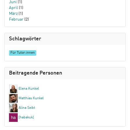
Juni
(1)
April
(1)
März
(1)
Februar
(2)
Schlagwörter
Für Tutor:innen
Beitragende Personen
Elena Kunkel
Matthias Kunkel
Alina Seibt
[habakuk]