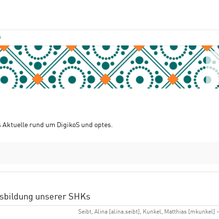
s
s Aktuelle rund um DigikoS und optes.
erer SHKs
usbildung unserer SHKs
Seibt, Alina [alina.seibt], Kunkel, Matthias [mkunkel] -