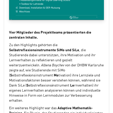
Vier Mitglieder des Projektteams präsentierten die
zentralen Inhalte.
Zu den Highlights gehörten die
Selbstreflexionsinstrumente SiMo und SiLe
, die
Studierende dabei unterstützen, ihre Motivation und ihr
Lernverhalten zu reflektieren und gezielt
weiterzuentwickeln.
Albena Boychev
von der DHBW Karlsruhe
zeigte auf, wie Studierende mit SiMo
(
S
elbstreflex
i
onsinstrument
Mo
tivation) ihre Lernziele und
Motivationsfaktoren besser verstehen können, während sie
Dank SiLe (
S
elbstreflexions
i
nstrument
Le
rnverhalten) ihr
eigenes Lernverhalten analysieren können und individuelle
Hinweise in Form von Lernmodulen zur Verbesserung
erhalten.
Ein weiteres Highlight war das
Adaptive Mathematik-