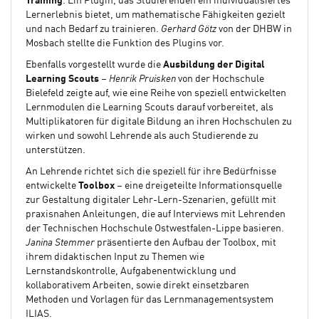
Training
. Ein Plugin, das Studierenden ein individualisiertes
Lernerlebnis bietet, um mathematische Fähigkeiten gezielt
und nach Bedarf zu trainieren.
Gerhard Götz
von der DHBW in
Mosbach stellte die Funktion des Plugins vor.
Ebenfalls vorgestellt wurde die
Ausbildung der Digital
Learning Scouts
–
Henrik Pruisken
von der Hochschule
Bielefeld zeigte auf, wie eine Reihe von speziell entwickelten
Lernmodulen die Learning Scouts darauf vorbereitet, als
Multiplikatoren für digitale Bildung an ihren Hochschulen zu
wirken und sowohl Lehrende als auch Studierende zu
unterstützen.
An Lehrende richtet sich die speziell für ihre Bedürfnisse
entwickelte
Toolbox
– eine dreigeteilte Informationsquelle
zur Gestaltung digitaler Lehr-Lern-Szenarien, gefüllt mit
praxisnahen Anleitungen, die auf Interviews mit Lehrenden
der Technischen Hochschule Ostwestfalen-Lippe basieren.
Janina Stemmer
präsentierte den Aufbau der Toolbox, mit
ihrem didaktischen Input zu Themen wie
Lernstandskontrolle, Aufgabenentwicklung und
kollaborativem Arbeiten, sowie direkt einsetzbaren
Methoden und Vorlagen für das Lernmanagementsystem
ILIAS.