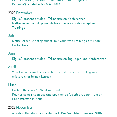
Digital Learning Scouts - Erster Durchlauf erfolgreich
DigikoS-Quartalstreffen März 2024
2023
Dezember
DigikoS präsentiert sich - Teilnahme an Konferenzen
Mathe lernen leicht gemacht: Neuigkeiten von den adaptiven
Trainings
Juli
Mathe lernen leicht gemacht: mit Adaptiven Trainings fit für die
Hochschule
Juni
DigikoS präsentiert sich - Teilnahme an Tagungen und Konferenzen
April
Vom Pauker zum Lernexperten: wie Studierende mit DigikoS
erfolgreicher lernen können
März
Back to the roots? - Nicht mit uns!
Kulinarische Erlebnisse und spannende Arbeitsgruppen - unser
Projekttreffen in Köln
2022
November
Aus dem Baukästchen geplaudert: Die Ausbildung unserer SHKs