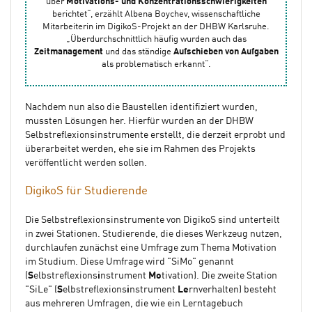
über
Motivations- und Konzentrationsschwierigkeiten
berichtet“, erzählt Albena Boychev, wissenschaftliche
Mitarbeiterin im DigikoS-Projekt an der DHBW Karlsruhe.
„Überdurchschnittlich häufig wurden auch das
Zeitmanagement
und das ständige
Aufschieben von Aufgaben
als problematisch erkannt“.
Nachdem nun also die Baustellen identifiziert wurden,
mussten Lösungen her. Hierfür wurden an der DHBW
Selbstreflexionsinstrumente erstellt, die derzeit erprobt und
überarbeitet werden, ehe sie im Rahmen des Projekts
veröffentlicht werden sollen.
DigikoS für Studierende
Die Selbstreflexionsinstrumente von DigikoS sind unterteilt
in zwei Stationen. Studierende, die dieses Werkzeug nutzen,
durchlaufen zunächst eine Umfrage zum Thema Motivation
im Studium. Diese Umfrage wird "SiMo" genannt
(
S
elbstreflexions
i
nstrument
Mo
tivation). Die zweite Station
"SiLe" (
S
elbstreflexions
i
nstrument
Le
rnverhalten) besteht
aus mehreren Umfragen, die wie ein Lerntagebuch