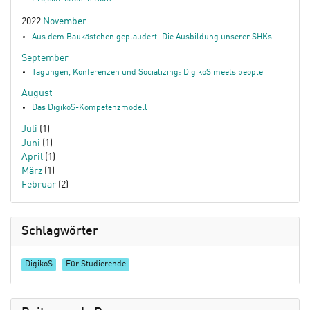
2022
November
Aus dem Baukästchen geplaudert: Die Ausbildung unserer SHKs
September
Tagungen, Konferenzen und Socializing: DigikoS meets people
August
Das DigikoS-Kompetenzmodell
Juli
(1)
Juni
(1)
April
(1)
März
(1)
Februar
(2)
Schlagwörter
DigikoS
Für Studierende