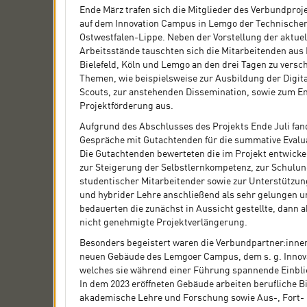
Ende März trafen sich die Mitglieder des Verbundproj
auf dem Innovation Campus in Lemgo der Technische
Ostwestfalen-Lippe. Neben der Vorstellung der aktuel
Arbeitsstände tauschten sich die Mitarbeitenden aus
Bielefeld, Köln und Lemgo an den drei Tagen zu versc
Themen, wie beispielsweise zur Ausbildung der Digit
Scouts, zur anstehenden Dissemination, sowie zum E
Projektförderung aus.
Aufgrund des Abschlusses des Projekts Ende Juli fand
Gespräche mit Gutachtenden für die summative Evalua
Die Gutachtenden bewerteten die im Projekt entwicke
zur Steigerung der Selbstlernkompetenz, zur Schulu
studentischer Mitarbeitender sowie zur Unterstützung
und hybrider Lehre anschließend als sehr gelungen u
bedauerten die zunächst in Aussicht gestellte, dann 
nicht genehmigte Projektverlängerung.
Besonders begeistert waren die Verbundpartner:inne
neuen Gebäude des Lemgoer Campus, dem s. g. Innov
welches sie während einer Führung spannende Einblic
In dem 2023 eröffneten Gebäude arbeiten berufliche B
akademische Lehre und Forschung sowie Aus-, Fort-