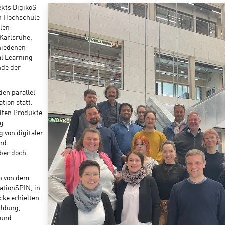
ekts DigikoS
n Hochschule
len
 Karlsruhe,
hiedenen
al Learning
nde der
en parallel
tion statt.
lten Produkte
ng
 von digitaler
nd
aber doch
n von dem
ationSPIN, in
ke erhielten.
ildung,
 und