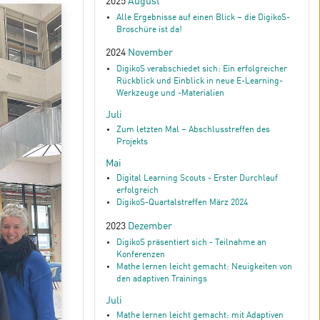
2025
August
Alle Ergebnisse auf einen Blick – die DigikoS-
Broschüre ist da!
2024
November
DigikoS verabschiedet sich: Ein erfolgreicher
Rückblick und Einblick in neue E-Learning-
Werkzeuge und -Materialien
Juli
Zum letzten Mal – Abschlusstreffen des
Projekts
Mai
Digital Learning Scouts - Erster Durchlauf
erfolgreich
DigikoS-Quartalstreffen März 2024
2023
Dezember
DigikoS präsentiert sich - Teilnahme an
Konferenzen
Mathe lernen leicht gemacht: Neuigkeiten von
den adaptiven Trainings
Juli
Mathe lernen leicht gemacht: mit Adaptiven