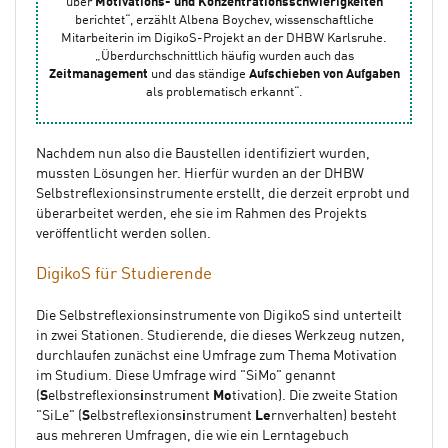
über
Motivations- und Konzentrationsschwierigkeiten
berichtet“, erzählt Albena Boychev, wissenschaftliche
Mitarbeiterin im DigikoS-Projekt an der DHBW Karlsruhe.
„Überdurchschnittlich häufig wurden auch das
Zeitmanagement
und das ständige
Aufschieben von Aufgaben
als problematisch erkannt“.
Nachdem nun also die Baustellen identifiziert wurden,
mussten Lösungen her. Hierfür wurden an der DHBW
Selbstreflexionsinstrumente erstellt, die derzeit erprobt und
überarbeitet werden, ehe sie im Rahmen des Projekts
veröffentlicht werden sollen.
DigikoS für Studierende
Die Selbstreflexionsinstrumente von DigikoS sind unterteilt
in zwei Stationen. Studierende, die dieses Werkzeug nutzen,
durchlaufen zunächst eine Umfrage zum Thema Motivation
im Studium. Diese Umfrage wird "SiMo" genannt
(
S
elbstreflexions
i
nstrument
Mo
tivation). Die zweite Station
"SiLe" (
S
elbstreflexions
i
nstrument
Le
rnverhalten) besteht
aus mehreren Umfragen, die wie ein Lerntagebuch