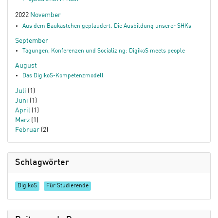
2022
November
Aus dem Baukästchen geplaudert: Die Ausbildung unserer SHKs
September
Tagungen, Konferenzen und Socializing: DigikoS meets people
August
Das DigikoS-Kompetenzmodell
Juli
(1)
Juni
(1)
April
(1)
März
(1)
Februar
(2)
Schlagwörter
DigikoS
Für Studierende