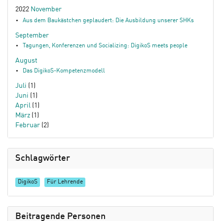
2022
November
Aus dem Baukästchen geplaudert: Die Ausbildung unserer SHKs
September
Tagungen, Konferenzen und Socializing: DigikoS meets people
August
Das DigikoS-Kompetenzmodell
Juli
(1)
Juni
(1)
April
(1)
März
(1)
Februar
(2)
Schlagwörter
DigikoS
Für Lehrende
Beitragende Personen