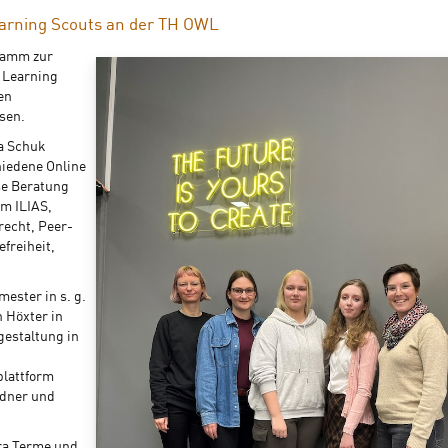
Learning Scouts an der TH OWL
ramm zur
l Learning
en
sen.
na Schuk
hiedene Online
se Beratung
m ILIAS,
recht, Peer-
freiheit,
ester in s. g.
 Höxter in
gestaltung in
plattform
dner und
ra Terme und