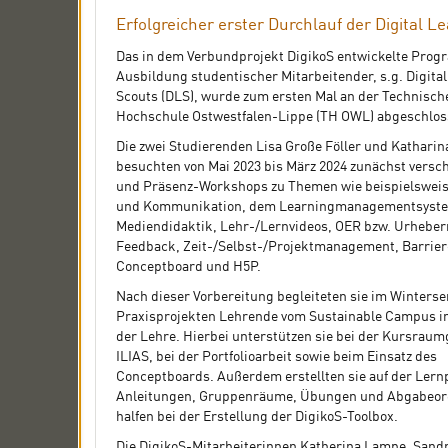
Erfolgreicher erster Durchlauf der Digital 
Das in dem Verbundprojekt DigikoS entwickelte Prog
Ausbildung studentischer Mitarbeitender, s.g. Digita
Scouts (DLS), wurde zum ersten Mal an der Technisch
Hochschule Ostwestfalen-Lippe (TH OWL) abgeschlos
Die zwei Studierenden Lisa Große Föller und Kathari
besuchten von Mai 2023 bis März 2024 zunächst versc
und Präsenz-Workshops zu Themen wie beispielswei
und Kommunikation, dem Learningmanagementsyste
Mediendidaktik, Lehr-/Lernvideos, OER bzw. Urheber
Feedback, Zeit-/Selbst-/Projektmanagement, Barriere
Conceptboard und H5P.
Nach dieser Vorbereitung begleiteten sie im Wintersem
Praxisprojekten Lehrende vom Sustainable Campus in
der Lehre. Hierbei unterstützen sie bei der Kursraum
ILIAS, bei der Portfolioarbeit sowie beim Einsatz des
Conceptboards. Außerdem erstellten sie auf der Lern
Anleitungen, Gruppenräume, Übungen und Abgabeor
halfen bei der Erstellung der DigikoS-Toolbox.
Die DigikoS-Mitarbeiterinnen Katherina Lampe, Sand