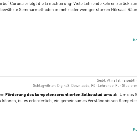
rbo“ Corona erfolgt die Ernüchterung: Viele Lehrende kehren zurück zu
 bewährte Seminarmethoden in mehr oder weniger starren Hörsaal-Räum
K
Seibt, Alina [alina.seibt]
Schlagwörter: DigikoS, Downloads, Für Lehrende, Für Studiere
ine
Förderung des kompetenzorientierten Selbststudiums
ab. Um das 
u können, ist es erforderlich, ein gemeinsames Verständnis von Kompet
K