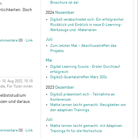
Broschüre ist da!
m
lichkeiten. Doch
2024
November
DigikoS verabschiedet sich: Ein erfolgreicher
Rückblick und Einblick in neue E-Learning-
Werkzeuge und -Materialien
Juli
ommentare
(0) ·
Link
Zum letzten Mal – Abschlusstreffen des
Projekts
Mai
Digital Learning Scouts - Erster Durchlauf
erfolgreich
DigikoS-Quartalstreffen März 2024
 - 10. Aug 2022, 15:10
nde, Für Tutor:innen
2023
Dezember
DigikoS präsentiert sich - Teilnahme an
Selbststudium
Konferenzen
enzen und daraus
Mathe lernen leicht gemacht: Neuigkeiten von
den adaptiven Trainings
Juli
Mathe lernen leicht gemacht: mit Adaptiven
ommentare
(0) ·
Link
Trainings fit für die Hochschule