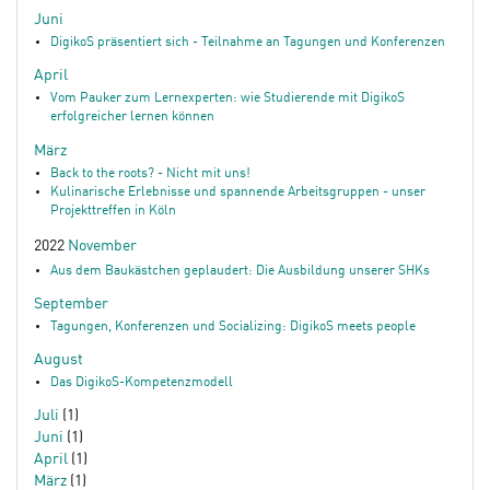
Juni
DigikoS präsentiert sich - Teilnahme an Tagungen und Konferenzen
April
Vom Pauker zum Lernexperten: wie Studierende mit DigikoS
erfolgreicher lernen können
März
Back to the roots? - Nicht mit uns!
Kulinarische Erlebnisse und spannende Arbeitsgruppen - unser
Projekttreffen in Köln
2022
November
Aus dem Baukästchen geplaudert: Die Ausbildung unserer SHKs
September
Tagungen, Konferenzen und Socializing: DigikoS meets people
August
Das DigikoS-Kompetenzmodell
Juli
(1)
Juni
(1)
April
(1)
März
(1)