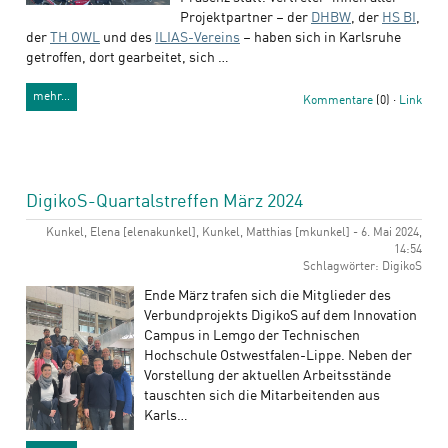
Projektpartner – der
DHBW
, der
HS BI
,
der
TH OWL
und des
ILIAS-Vereins
– haben sich in Karlsruhe
getroffen, dort gearbeitet, sich …
mehr…
Kommentare
(0) ·
Link
DigikoS-Quartalstreffen März 2024
Kunkel, Elena [elenakunkel], Kunkel, Matthias [mkunkel] - 6. Mai 2024,
14:54
Schlagwörter: DigikoS
Ende März trafen sich die Mitglieder des
Verbundprojekts DigikoS auf dem Innovation
Campus in Lemgo der Technischen
Hochschule Ostwestfalen-Lippe. Neben der
Vorstellung der aktuellen Arbeitsstände
tauschten sich die Mitarbeitenden aus
Karls…