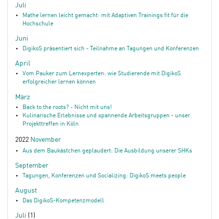
Juli
Mathe lernen leicht gemacht: mit Adaptiven Trainings fit für die
Hochschule
Juni
DigikoS präsentiert sich - Teilnahme an Tagungen und Konferenzen
April
Vom Pauker zum Lernexperten: wie Studierende mit DigikoS
erfolgreicher lernen können
März
Back to the roots? - Nicht mit uns!
Kulinarische Erlebnisse und spannende Arbeitsgruppen - unser
Projekttreffen in Köln
2022
November
Aus dem Baukästchen geplaudert: Die Ausbildung unserer SHKs
September
Tagungen, Konferenzen und Socializing: DigikoS meets people
August
Das DigikoS-Kompetenzmodell
Juli
(1)