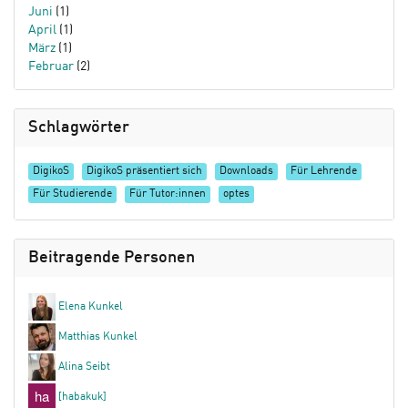
Juni
(1)
April
(1)
März
(1)
Februar
(2)
Schlagwörter
DigikoS
DigikoS präsentiert sich
Downloads
Für Lehrende
Für Studierende
Für Tutor:innen
optes
Beitragende Personen
Elena Kunkel
Matthias Kunkel
Alina Seibt
[habakuk]