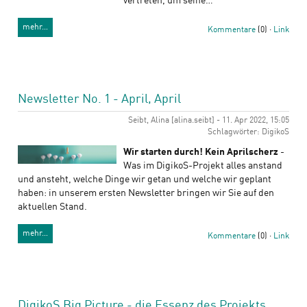
vertreten, um seine…
mehr…
Kommentare
(0) ·
Link
Newsletter No. 1 - April, April
Seibt, Alina [alina.seibt] - 11. Apr 2022, 15:05
Schlagwörter: DigikoS
Wir starten durch! Kein Aprilscherz
-
Was im DigikoS-Projekt alles anstand
und ansteht, welche Dinge wir getan und welche wir geplant
haben: in unserem ersten Newsletter bringen wir Sie auf den
aktuellen Stand.
mehr…
Kommentare
(0) ·
Link
DigikoS Big Picture - die Essenz des Projekts