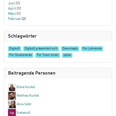
Juni
(1)
April
(1)
März
(1)
Februar
(2)
Schlagwörter
DigikoS
DigikoS präsentiert sich
Downloads
Für Lehrende
Für Studierende
Für Tutor:innen
optes
Beitragende Personen
Elena Kunkel
Matthias Kunkel
Alina Seibt
[habakuk]