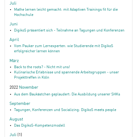
Juli
Mathe lernen leicht gemacht: mit Adaptiven Trainings fit für die
Hochschule
Juni
DigikoS präsentiert sich - Teilnahme an Tagungen und Konferenzen
April
Vom Pauker zum Lernexperten: wie Studierende mit DigikoS
erfolgreicher lernen können
März
Back to the roots? - Nicht mit uns!
Kulinarische Erlebnisse und spannende Arbeitsgruppen - unser
Projekttreffen in Köln
2022
November
Aus dem Baukästchen geplaudert: Die Ausbildung unserer SHKs
September
Tagungen, Konferenzen und Socializing: DigikoS meets people
August
Das DigikoS-Kompetenzmodell
Juli
(1)