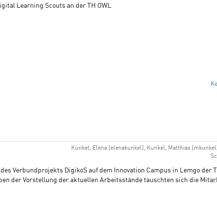
Digital Learning Scouts an der TH OWL
K
Kunkel, Elena [elenakunkel], Kunkel, Matthias [mkunkel] 
Sc
er des Verbundprojekts DigikoS auf dem Innovation Campus in Lemgo der 
en der Vorstellung der aktuellen Arbeitsstände tauschten sich die Mita