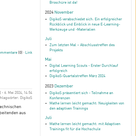
Broschüre ist da!
2024
November
DigikoS verabschiedet sich: Ein erfolgreicher
Rückblick und Einblick in neue E-Learning-
Werkzeuge und -Materialien
Juli
Zum letzten Mal – Abschlusstreffen des
Projekts
ommentare
(0) ·
Link
Mai
Digital Learning Scouts - Erster Durchlauf
erfolgreich
DigikoS-Quartalstreffen März 2024
2023
Dezember
- 6. Mai 2024, 14:54
DigikoS präsentiert sich - Teilnahme an
hlagwörter: DigikoS
Konferenzen
Mathe lernen leicht gemacht: Neuigkeiten von
Technischen
den adaptiven Trainings
rbeitenden aus
Juli
Mathe lernen leicht gemacht: mit Adaptiven
Trainings fit für die Hochschule