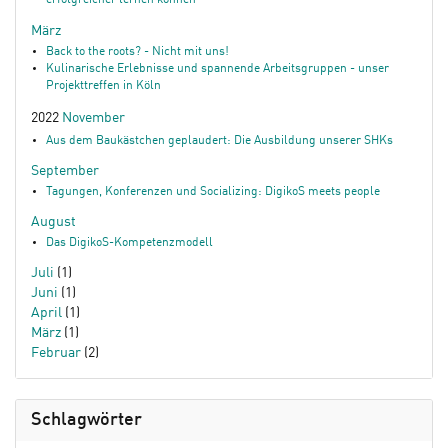
erfolgreicher lernen können
März
Back to the roots? - Nicht mit uns!
Kulinarische Erlebnisse und spannende Arbeitsgruppen - unser
Projekttreffen in Köln
2022
November
Aus dem Baukästchen geplaudert: Die Ausbildung unserer SHKs
September
Tagungen, Konferenzen und Socializing: DigikoS meets people
August
Das DigikoS-Kompetenzmodell
Juli
(1)
Juni
(1)
April
(1)
März
(1)
Februar
(2)
Schlagwörter