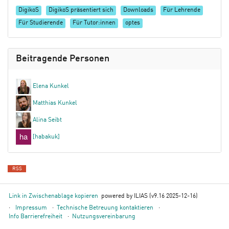
DigikoS
DigikoS präsentiert sich
Downloads
Für Lehrende
Für Studierende
Für Tutor:innen
optes
Beitragende Personen
Elena Kunkel
Matthias Kunkel
Alina Seibt
[habakuk]
RSS
Link in Zwischenablage kopieren
powered by ILIAS (v9.16 2025-12-16)
Impressum
Technische Betreuung kontaktieren
Info Barrierefreiheit
Nutzungsvereinbarung