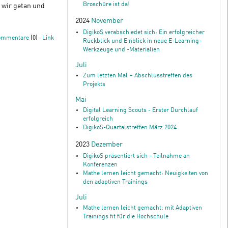
Broschüre ist da!
 wir getan und
2024
November
DigikoS verabschiedet sich: Ein erfolgreicher
ommentare
(0) ·
Link
Rückblick und Einblick in neue E-Learning-
Werkzeuge und -Materialien
Juli
Zum letzten Mal – Abschlusstreffen des
Projekts
Mai
Digital Learning Scouts - Erster Durchlauf
erfolgreich
DigikoS-Quartalstreffen März 2024
2023
Dezember
DigikoS präsentiert sich - Teilnahme an
Konferenzen
Mathe lernen leicht gemacht: Neuigkeiten von
den adaptiven Trainings
Juli
Mathe lernen leicht gemacht: mit Adaptiven
Trainings fit für die Hochschule