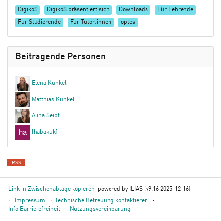
DigikoS
DigikoS präsentiert sich
Downloads
Für Lehrende
Für Studierende
Für Tutor:innen
optes
Beitragende Personen
Elena Kunkel
Matthias Kunkel
Alina Seibt
[habakuk]
RSS
Link in Zwischenablage kopieren
powered by ILIAS (v9.16 2025-12-16)
Impressum
Technische Betreuung kontaktieren
Info Barrierefreiheit
Nutzungsvereinbarung