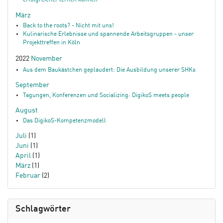
erfolgreicher lernen können
März
Back to the roots? - Nicht mit uns!
Kulinarische Erlebnisse und spannende Arbeitsgruppen - unser
Projekttreffen in Köln
2022
November
Aus dem Baukästchen geplaudert: Die Ausbildung unserer SHKs
September
Tagungen, Konferenzen und Socializing: DigikoS meets people
August
Das DigikoS-Kompetenzmodell
Juli
(1)
Juni
(1)
April
(1)
März
(1)
Februar
(2)
Schlagwörter