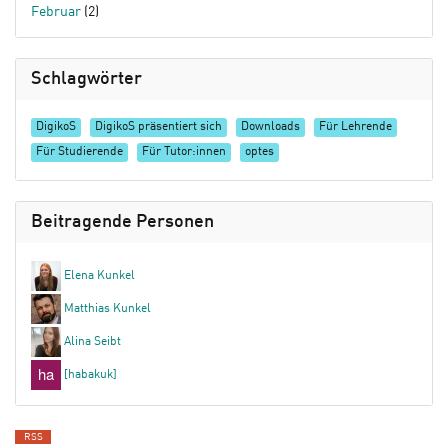
Februar
(2)
Schlagwörter
DigikoS
DigikoS präsentiert sich
Downloads
Für Lehrende
Für Studierende
Für Tutor:innen
optes
Beitragende Personen
Elena Kunkel
Matthias Kunkel
Alina Seibt
[habakuk]
RSS