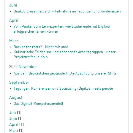
Juni
DigikoS präsentiert sich - Teilnahme an Tagungen und Konferenzen
April
Vom Pauker zum Lernexperten: wie Studierende mit DigikoS
erfolgreicher lernen können
März
Back to the roots? - Nicht mit uns!
Kulinarische Erlebnisse und spannende Arbeitsgruppen - unser
Projekttreffen in Köln
2022
November
Aus dem Baukästchen geplaudert: Die Ausbildung unserer SHKs
September
Tagungen, Konferenzen und Socializing: DigikoS meets people
August
Das DigikoS-Kompetenzmodell
Juli
(1)
Juni
(1)
April
(1)
März
(1)