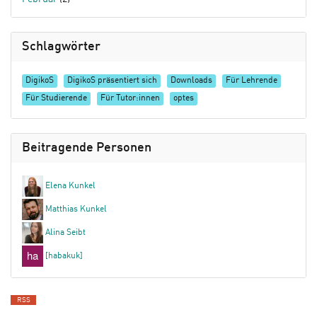
Schlagwörter
DigikoS
DigikoS präsentiert sich
Downloads
Für Lehrende
Für Studierende
Für Tutor:innen
optes
Beitragende Personen
Elena Kunkel
Matthias Kunkel
Alina Seibt
[habakuk]
RSS