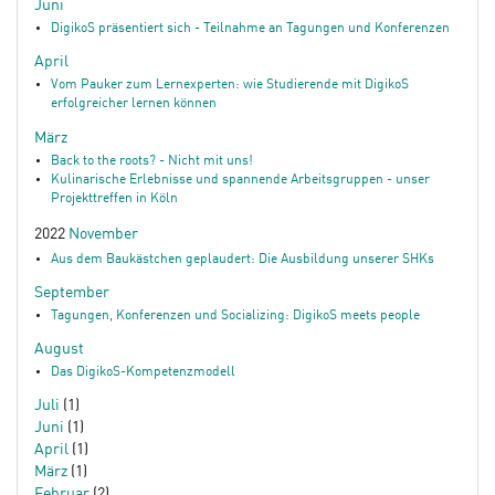
Juni
DigikoS präsentiert sich - Teilnahme an Tagungen und Konferenzen
April
Vom Pauker zum Lernexperten: wie Studierende mit DigikoS
erfolgreicher lernen können
März
Back to the roots? - Nicht mit uns!
Kulinarische Erlebnisse und spannende Arbeitsgruppen - unser
Projekttreffen in Köln
2022
November
Aus dem Baukästchen geplaudert: Die Ausbildung unserer SHKs
September
Tagungen, Konferenzen und Socializing: DigikoS meets people
August
Das DigikoS-Kompetenzmodell
Juli
(1)
Juni
(1)
April
(1)
März
(1)
Februar
(2)