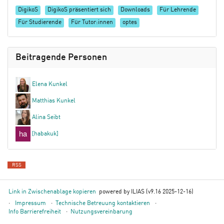
DigikoS
DigikoS präsentiert sich
Downloads
Für Lehrende
Für Studierende
Für Tutor:innen
optes
Beitragende Personen
Elena Kunkel
Matthias Kunkel
Alina Seibt
[habakuk]
RSS
Link in Zwischenablage kopieren
powered by ILIAS (v9.16 2025-12-16)
Impressum
Technische Betreuung kontaktieren
Info Barrierefreiheit
Nutzungsvereinbarung