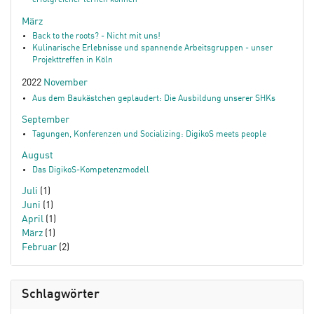
erfolgreicher lernen können
März
Back to the roots? - Nicht mit uns!
Kulinarische Erlebnisse und spannende Arbeitsgruppen - unser
Projekttreffen in Köln
2022
November
Aus dem Baukästchen geplaudert: Die Ausbildung unserer SHKs
September
Tagungen, Konferenzen und Socializing: DigikoS meets people
August
Das DigikoS-Kompetenzmodell
Juli
(1)
Juni
(1)
April
(1)
März
(1)
Februar
(2)
Schlagwörter