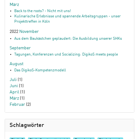
März
Back to the roots? - Nicht mit uns!
Kulinarische Erlebnisse und spannende Arbeitsgruppen - unser
Projekttreffen in Köln
2022
November
Aus dem Baukästchen geplaudert: Die Ausbildung unserer SHKs
September
Tagungen, Konferenzen und Socializing: DigikoS meets people
August
Das DigikoS-Kompetenzmodell
Juli
(1)
Juni
(1)
April
(1)
März
(1)
Februar
(2)
Schlagwörter