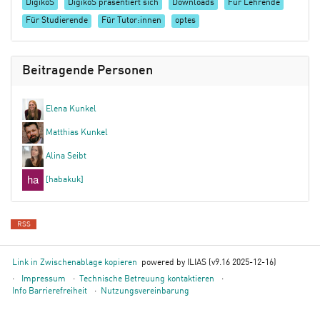
DigikoS
DigikoS präsentiert sich
Downloads
Für Lehrende
Für Studierende
Für Tutor:innen
optes
Beitragende Personen
Elena Kunkel
Matthias Kunkel
Alina Seibt
[habakuk]
RSS
Link in Zwischenablage kopieren
powered by ILIAS (v9.16 2025-12-16)
Impressum
Technische Betreuung kontaktieren
Info Barrierefreiheit
Nutzungsvereinbarung