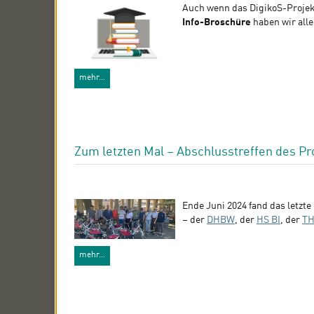
Auch wenn das DigikoS-Projekt 
Info-Broschüre
haben wir all
mehr…
Zum letzten Mal – Abschlusstreffen des Pr
Ende Juni 2024 fand das letzte
– der
DHBW
, der
HS BI
, der
TH
mehr…