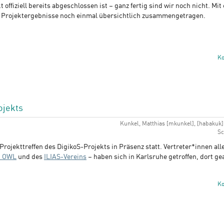
offiziell bereits abgeschlossen ist – ganz fertig sind wir noch nicht. Mi
e Projektergebnisse noch einmal übersichtlich zusammengetragen.
K
ojekts
Kunkel, Matthias [mkunkel], [habakuk] -
Sc
 Projekttreffen des DigikoS-Projekts in Präsenz statt. Vertreter*innen al
 OWL
und des
ILIAS-Vereins
– haben sich in Karlsruhe getroffen, dort ge
K