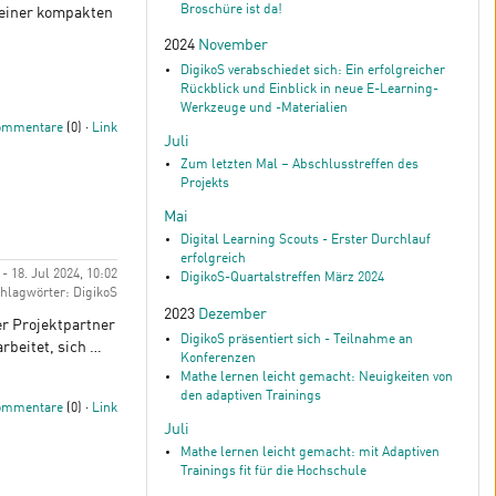
Broschüre ist da!
t einer kompakten
2024
November
DigikoS verabschiedet sich: Ein erfolgreicher
Rückblick und Einblick in neue E-Learning-
Werkzeuge und -Materialien
ommentare
(0) ·
Link
Juli
Zum letzten Mal – Abschlusstreffen des
Projekts
Mai
Digital Learning Scouts - Erster Durchlauf
erfolgreich
 18. Jul 2024, 10:02
DigikoS-Quartalstreffen März 2024
hlagwörter: DigikoS
2023
Dezember
ler Projektpartner
DigikoS präsentiert sich - Teilnahme an
arbeitet, sich …
Konferenzen
Mathe lernen leicht gemacht: Neuigkeiten von
den adaptiven Trainings
ommentare
(0) ·
Link
Juli
Mathe lernen leicht gemacht: mit Adaptiven
Trainings fit für die Hochschule