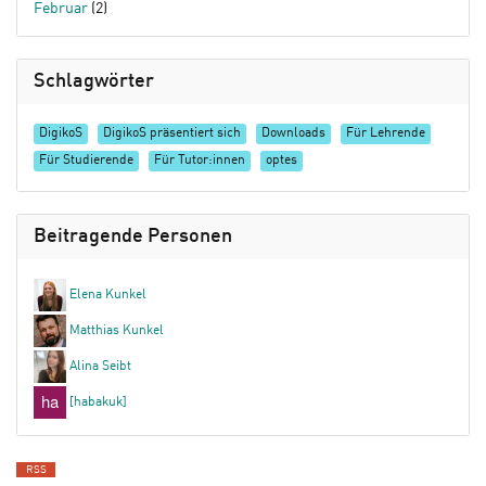
Februar
(2)
Schlagwörter
DigikoS
DigikoS präsentiert sich
Downloads
Für Lehrende
Für Studierende
Für Tutor:innen
optes
Beitragende Personen
Elena Kunkel
Matthias Kunkel
Alina Seibt
[habakuk]
RSS