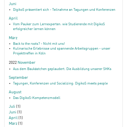
Juni
DigikoS präsentiert sich - Teilnahme an Tagungen und Konferenzen
April
Vom Pauker zum Lernexperten: wie Studierende mit DigikoS
erfolgreicher lernen können
März
Back to the roots? - Nicht mit uns!
Kulinarische Erlebnisse und spannende Arbeitsgruppen - unser
Projekttreffen in Köln
2022
November
Aus dem Baukästchen geplaudert: Die Ausbildung unserer SHKs
September
Tagungen, Konferenzen und Socializing: DigikoS meets people
August
Das DigikoS-Kompetenzmodell
Juli
(1)
Juni
(1)
April
(1)
März
(1)