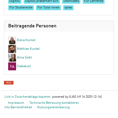
DigikoS
DigikoS präsentiert sich
Downloads
Für Lehrende
Für Studierende
Für Tutor:innen
optes
Beitragende Personen
Elena Kunkel
Matthias Kunkel
Alina Seibt
[habakuk]
RSS
Link in Zwischenablage kopieren
powered by ILIAS (v9.16 2025-12-16)
Impressum
Technische Betreuung kontaktieren
Info Barrierefreiheit
Nutzungsvereinbarung