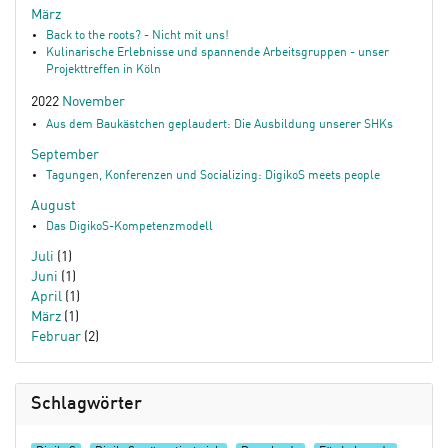
März
Back to the roots? - Nicht mit uns!
Kulinarische Erlebnisse und spannende Arbeitsgruppen - unser
Projekttreffen in Köln
2022
November
Aus dem Baukästchen geplaudert: Die Ausbildung unserer SHKs
September
Tagungen, Konferenzen und Socializing: DigikoS meets people
August
Das DigikoS-Kompetenzmodell
Juli
(1)
Juni
(1)
April
(1)
März
(1)
Februar
(2)
Schlagwörter