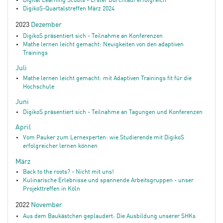
Digital Learning Scouts - Erster Durchlauf erfolgreich
DigikoS-Quartalstreffen März 2024
2023
Dezember
DigikoS präsentiert sich - Teilnahme an Konferenzen
Mathe lernen leicht gemacht: Neuigkeiten von den adaptiven
Trainings
Juli
Mathe lernen leicht gemacht: mit Adaptiven Trainings fit für die
Hochschule
Juni
DigikoS präsentiert sich - Teilnahme an Tagungen und Konferenzen
April
Vom Pauker zum Lernexperten: wie Studierende mit DigikoS
erfolgreicher lernen können
März
Back to the roots? - Nicht mit uns!
Kulinarische Erlebnisse und spannende Arbeitsgruppen - unser
Projekttreffen in Köln
2022
November
Aus dem Baukästchen geplaudert: Die Ausbildung unserer SHKs