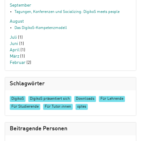
September
Tagungen, Konferenzen und Socializing: DigikoS meets people
August
Das DigikoS-Kompetenzmodell
Juli
(1)
Juni
(1)
April
(1)
März
(1)
Februar
(2)
Schlagwörter
DigikoS
DigikoS präsentiert sich
Downloads
Für Lehrende
Für Studierende
Für Tutor:innen
optes
Beitragende Personen