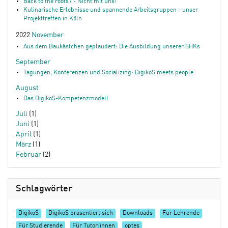
Back to the roots? - Nicht mit uns!
Kulinarische Erlebnisse und spannende Arbeitsgruppen - unser
Projekttreffen in Köln
2022
November
Aus dem Baukästchen geplaudert: Die Ausbildung unserer SHKs
September
Tagungen, Konferenzen und Socializing: DigikoS meets people
August
Das DigikoS-Kompetenzmodell
Juli
(1)
Juni
(1)
April
(1)
März
(1)
Februar
(2)
Schlagwörter
DigikoS
DigikoS präsentiert sich
Downloads
Für Lehrende
Für Studierende
Für Tutor:innen
optes