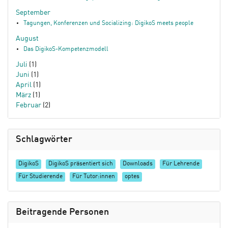
September
Tagungen, Konferenzen und Socializing: DigikoS meets people
August
Das DigikoS-Kompetenzmodell
Juli
(1)
Juni
(1)
April
(1)
März
(1)
Februar
(2)
Schlagwörter
DigikoS
DigikoS präsentiert sich
Downloads
Für Lehrende
Für Studierende
Für Tutor:innen
optes
Beitragende Personen