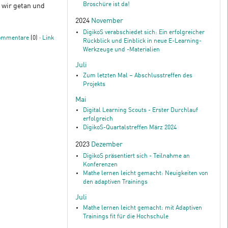
Broschüre ist da!
 wir getan und
2024
November
DigikoS verabschiedet sich: Ein erfolgreicher
ommentare
(0) ·
Link
Rückblick und Einblick in neue E-Learning-
Werkzeuge und -Materialien
Juli
Zum letzten Mal – Abschlusstreffen des
Projekts
Mai
Digital Learning Scouts - Erster Durchlauf
erfolgreich
DigikoS-Quartalstreffen März 2024
2023
Dezember
DigikoS präsentiert sich - Teilnahme an
Konferenzen
Mathe lernen leicht gemacht: Neuigkeiten von
den adaptiven Trainings
Juli
Mathe lernen leicht gemacht: mit Adaptiven
Trainings fit für die Hochschule