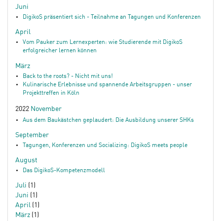
Juni
DigikoS präsentiert sich - Teilnahme an Tagungen und Konferenzen
April
Vom Pauker zum Lernexperten: wie Studierende mit DigikoS
erfolgreicher lernen können
März
Back to the roots? - Nicht mit uns!
Kulinarische Erlebnisse und spannende Arbeitsgruppen - unser
Projekttreffen in Köln
2022
November
Aus dem Baukästchen geplaudert: Die Ausbildung unserer SHKs
September
Tagungen, Konferenzen und Socializing: DigikoS meets people
August
Das DigikoS-Kompetenzmodell
Juli
(1)
Juni
(1)
April
(1)
März
(1)