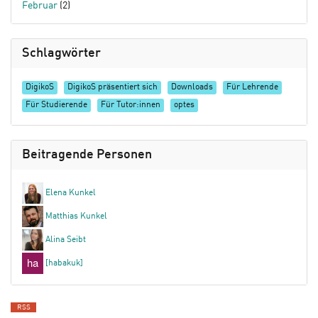
Februar
(2)
Schlagwörter
DigikoS
DigikoS präsentiert sich
Downloads
Für Lehrende
Für Studierende
Für Tutor:innen
optes
Beitragende Personen
Elena Kunkel
Matthias Kunkel
Alina Seibt
[habakuk]
RSS