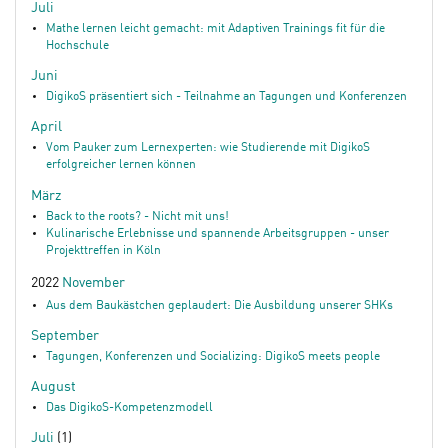
Juli
Mathe lernen leicht gemacht: mit Adaptiven Trainings fit für die
Hochschule
Juni
DigikoS präsentiert sich - Teilnahme an Tagungen und Konferenzen
April
Vom Pauker zum Lernexperten: wie Studierende mit DigikoS
erfolgreicher lernen können
März
Back to the roots? - Nicht mit uns!
Kulinarische Erlebnisse und spannende Arbeitsgruppen - unser
Projekttreffen in Köln
2022
November
Aus dem Baukästchen geplaudert: Die Ausbildung unserer SHKs
September
Tagungen, Konferenzen und Socializing: DigikoS meets people
August
Das DigikoS-Kompetenzmodell
Juli
(1)