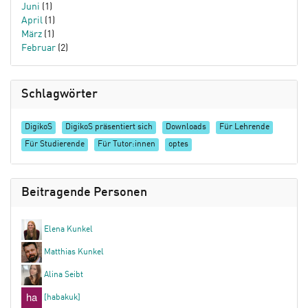
Juni
(1)
April
(1)
März
(1)
Februar
(2)
Schlagwörter
DigikoS
DigikoS präsentiert sich
Downloads
Für Lehrende
Für Studierende
Für Tutor:innen
optes
Beitragende Personen
Elena Kunkel
Matthias Kunkel
Alina Seibt
[habakuk]