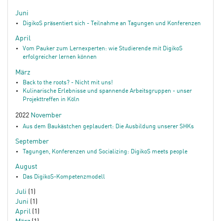
Juni
DigikoS präsentiert sich - Teilnahme an Tagungen und Konferenzen
April
Vom Pauker zum Lernexperten: wie Studierende mit DigikoS
erfolgreicher lernen können
März
Back to the roots? - Nicht mit uns!
Kulinarische Erlebnisse und spannende Arbeitsgruppen - unser
Projekttreffen in Köln
2022
November
Aus dem Baukästchen geplaudert: Die Ausbildung unserer SHKs
September
Tagungen, Konferenzen und Socializing: DigikoS meets people
August
Das DigikoS-Kompetenzmodell
Juli
(1)
Juni
(1)
April
(1)