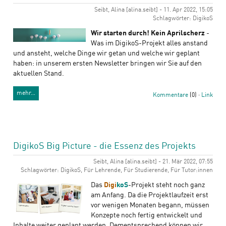
Seibt, Alina [alina.seibt] - 11. Apr 2022, 15:05
Schlagwörter: DigikoS
Wir starten durch! Kein Aprilscherz
-
Was im DigikoS-Projekt alles anstand
und ansteht, welche Dinge wir getan und welche wir geplant
haben: in unserem ersten Newsletter bringen wir Sie auf den
aktuellen Stand.
mehr…
Kommentare
(0) ·
Link
DigikoS Big Picture - die Essenz des Projekts
Seibt, Alina [alina.seibt] - 21. Mär 2022, 07:55
Schlagwörter: DigikoS, Für Lehrende, Für Studierende, Für Tutor:innen
Das
Digi
koS
-Projekt steht noch ganz
am Anfang. Da die Projektlaufzeit erst
vor wenigen Monaten begann, müssen
Konzepte noch fertig entwickelt und
Inhalte weiter geplant werden. Dementsprechend können wir