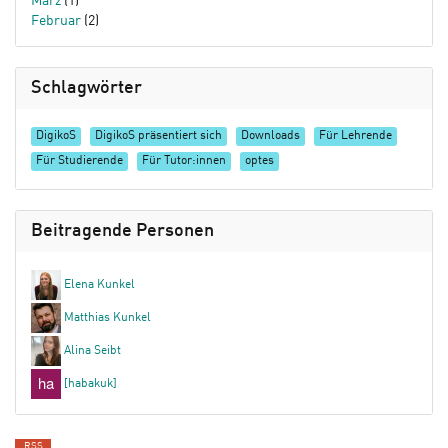
März
(1)
Februar
(2)
Schlagwörter
DigikoS
DigikoS präsentiert sich
Downloads
Für Lehrende
Für Studierende
Für Tutor:innen
optes
Beitragende Personen
Elena Kunkel
Matthias Kunkel
Alina Seibt
[habakuk]
RSS