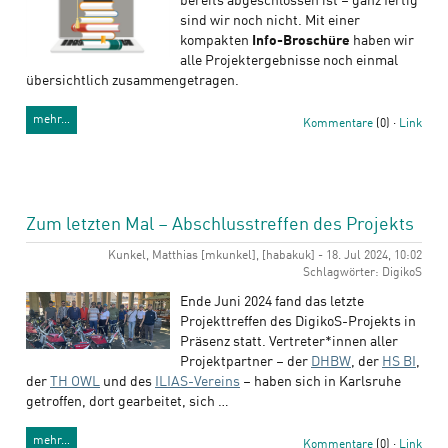
bereits abgeschlossen ist – ganz fertig
sind wir noch nicht. Mit einer
kompakten
Info-Broschüre
haben wir
alle Projektergebnisse noch einmal
übersichtlich zusammengetragen.
mehr…
Kommentare
(0) ·
Link
Zum letzten Mal – Abschlusstreffen des Projekts
Kunkel, Matthias [mkunkel], [habakuk] - 18. Jul 2024, 10:02
Schlagwörter: DigikoS
Ende Juni 2024 fand das letzte
Projekttreffen des DigikoS-Projekts in
Präsenz statt. Vertreter*innen aller
Projektpartner – der
DHBW
, der
HS BI
,
der
TH OWL
und des
ILIAS-Vereins
– haben sich in Karlsruhe
getroffen, dort gearbeitet, sich …
mehr…
Kommentare
(0) ·
Link