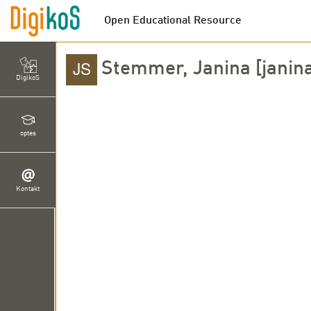
Open Educational Resource
Stemmer, Janina [jani
DigikoS
optes
Kontakt