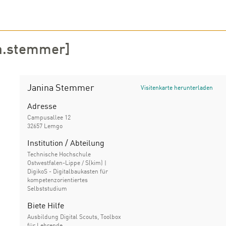
na.stemmer]
Janina Stemmer
Visitenkarte herunterladen
Adresse
Campusallee 12
32657 Lemgo
Institution / Abteilung
Technische Hochschule
Ostwestfalen-Lippe / S(kim) |
DigikoS - Digitalbaukasten für
kompetenzorientiertes
Selbststudium
Biete Hilfe
Ausbildung Digital Scouts, Toolbox