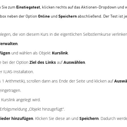
en Sie zum
Einstiegstest
, klicken rechts auf das Aktionen-Dropdown und
kbox neben der Option
Online
und
Speichern
abschließend. Der Test ist je
legen, die von diesem Kurs in die eigentlichen Selbstlernkurse verlinken
erwalten
.
fügen
und wählen als Objekt
Kurslink
.
e bei der Option
Ziel des Links
auf
Auswählen
.
 ILIAS-Installation.
s 1 Arithmetik), scrollen dann ans Ende der Seite und klicken auf
Auswä
eingetragen.
 Kurslink angelegt wird.
 Erfolgsmeldung „Objekt hinzugefügt“.
ieder hinzufügen
. Klicken Sie diese an und
Speichern
. Dadurch werde