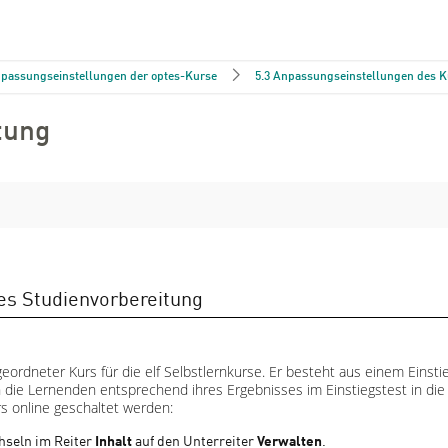
npassungseinstellungen der optes-Kurse
5.3 Anpassungseinstellungen des Ku
tung
tung
es Studienvorbereitung
eordneter Kurs für die elf Selbstlernkurse. Er besteht aus einem Einstie
ie Lernenden entsprechend ihres Ergebnisses im Einstiegstest in die Kur
s online geschaltet werden:
hseln im Reiter
Inhalt
auf den Unterreiter
Verwalten
.